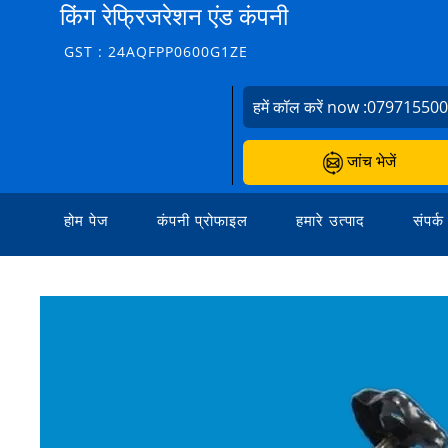
किंग रेफ्रिजरेशन एंड कंपनी
GST : 24AQFPP0600G1ZE
हमें कॉल करें now :
07971550
जांच भेजें
होम पेज
कंपनी प्रोफाइल
हमारे उत्पाद
संपर्क